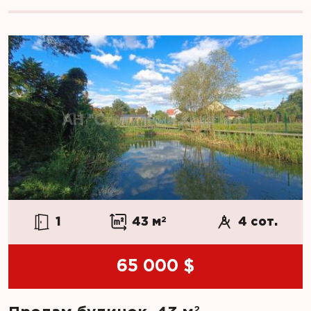
1
43 м
2
4 сот.
65 000 $
2