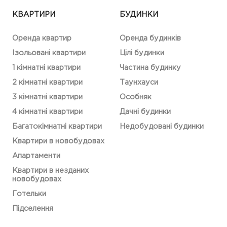
КВАРТИРИ
БУДИНКИ
Оренда квартир
Оренда будинків
Ізольовані квартири
Цілі будинки
1 кімнатні квартири
Частина будинку
2 кімнатні квартири
Таунхауси
3 кімнатні квартири
Особняк
4 кімнатні квартири
Дачні будинки
Багатокімнатні квартири
Недобудовані будинки
Квартири в новобудовах
Апартаменти
Квартири в незданих
новобудовах
Готельки
Підселення