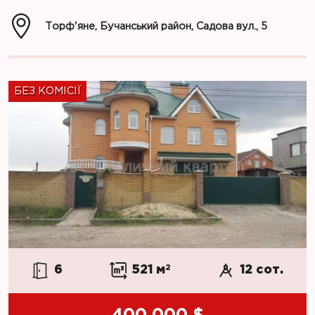
Торф'яне, Бучанський район, Садова вул., 5
БЕЗ КОМІСІЇ
6
521 м
2
12 сот.