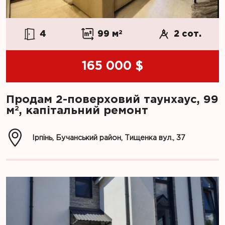
4
99 м
2
2 сот.
165 000 $
Продам 2-поверховий таунхаус, 99
2
м
, капітальний ремонт
Ірпінь, Бучанський район, Тищенка вул., 37