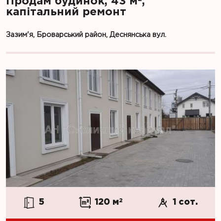
Продам будинок, 43 м
,
капітальний ремонт
Зазим'я, Броварський район, Деснянська вул.
5
120 м
2
1 сот.