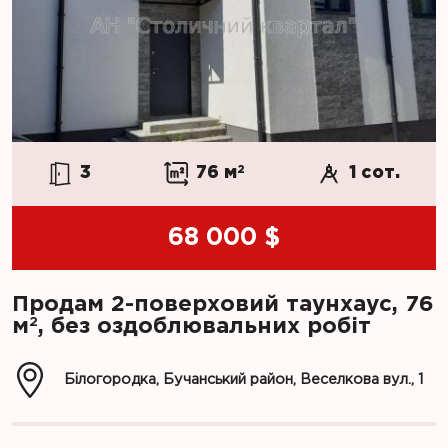
3
76 м
2
1 сот.
68 000 $
Продам 2-поверховий таунхаус, 76
2
м
, без оздоблювальних робіт
Білогородка, Бучанський район, Веселкова вул., 1