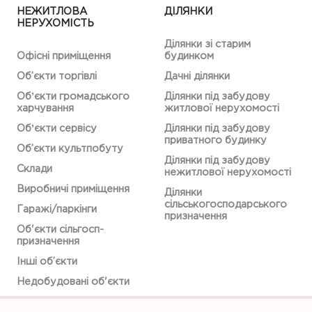
НЕЖИТЛОВА
ДІЛЯНКИ
НЕРУХОМІСТЬ
Ділянки зі старим
Офісні приміщення
будинком
Об’єкти торгівлі
Дачні ділянки
Обʼєкти громадського
Ділянки під забудову
харчування
житлової нерухомості
Обʼєкти сервісу
Ділянки під забудову
приватного будинку
Об’єкти культпобуту
Ділянки під забудову
Склади
нежитлової нерухомості
Виробничі приміщення
Ділянки
сільськогосподарського
Гаражі/паркінги
призначення
Об'єкти сільгосп-
призначення
Інші об’єкти
Недобудовані об'єкти