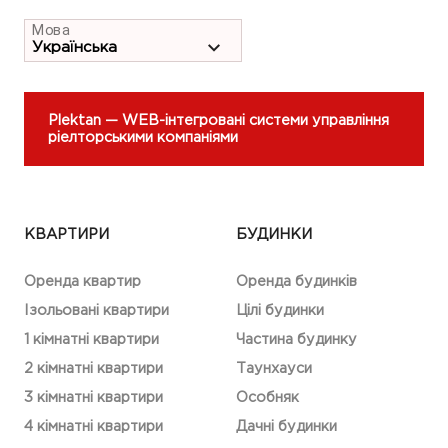
Мова
Plektan
— WEB-інтегровані системи управління
ріелторськими компаніями
КВАРТИРИ
БУДИНКИ
Оренда квартир
Оренда будинків
Ізольовані квартири
Цілі будинки
1 кімнатні квартири
Частина будинку
2 кімнатні квартири
Таунхауси
3 кімнатні квартири
Особняк
4 кімнатні квартири
Дачні будинки