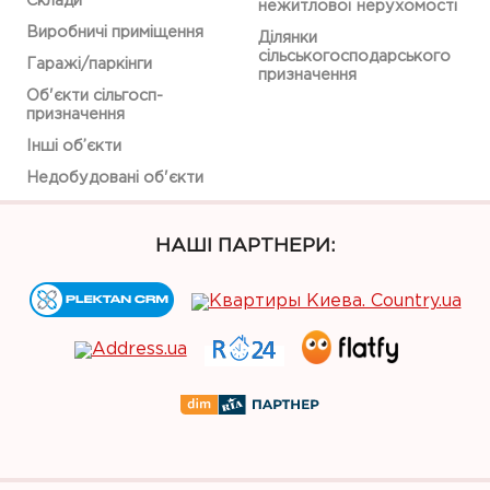
Склади
нежитлової нерухомості
Виробничі приміщення
Ділянки
сільськогосподарського
Гаражі/паркінги
призначення
Об'єкти сільгосп-
призначення
Інші об’єкти
Недобудовані об'єкти
НАШІ ПАРТНЕРИ: