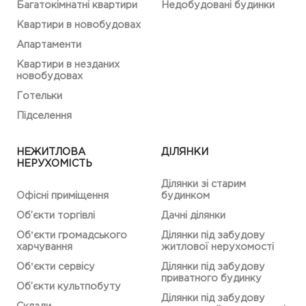
Багатокімнатні квартири
Недобудовані будинки
Квартири в новобудовах
Апартаменти
Квартири в незданих
новобудовах
Готельки
Підселення
НЕЖИТЛОВА
ДІЛЯНКИ
НЕРУХОМІСТЬ
Ділянки зі старим
Офісні приміщення
будинком
Об’єкти торгівлі
Дачні ділянки
Обʼєкти громадського
Ділянки під забудову
харчування
житлової нерухомості
Обʼєкти сервісу
Ділянки під забудову
приватного будинку
Об’єкти культпобуту
Ділянки під забудову