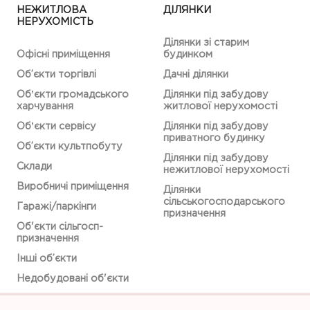
НЕЖИТЛОВА
ДІЛЯНКИ
НЕРУХОМІСТЬ
Ділянки зі старим
Офісні приміщення
будинком
Об’єкти торгівлі
Дачні ділянки
Обʼєкти громадського
Ділянки під забудову
харчування
житлової нерухомості
Обʼєкти сервісу
Ділянки під забудову
приватного будинку
Об’єкти культпобуту
Ділянки під забудову
Склади
нежитлової нерухомості
Виробничі приміщення
Ділянки
сільськогосподарського
Гаражі/паркінги
призначення
Об'єкти сільгосп-
призначення
Інші об’єкти
Недобудовані об'єкти