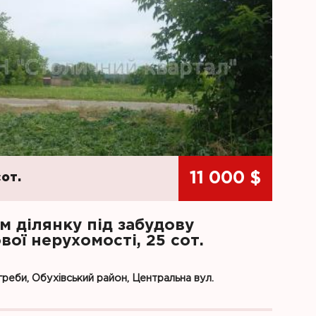
11 000 $
сот.
м ділянку під забудову
ої нерухомості, 25 сот.
реби, Обухівський район, Центральна вул.