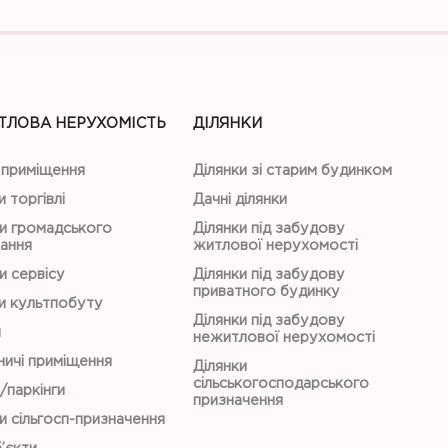
ТЛОВА НЕРУХОМІСТЬ
ДІЛЯНКИ
 приміщення
Ділянки зі старим будинком
и торгівлі
Дачні ділянки
и громадського
Ділянки під забудову
ання
житлової нерухомості
и сервісу
Ділянки під забудову
приватного будинку
и культпобуту
Ділянки під забудову
и
нежитлової нерухомості
ичі приміщення
Ділянки
сільськогосподарського
/паркінги
призначення
и сільгосп-призначення