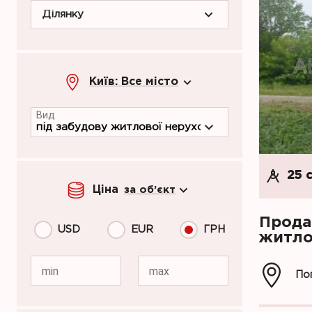
Ділянку
Київ: Все місто
Вид
25 
Ціна
за об’єкт
Прода
USD
EUR
ГРН
житлов
min
max
Пог