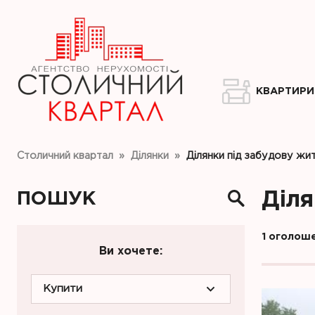
КВАРТИРИ
Столичний квартал
»
Ділянки
»
Ділянки під забудову жи
ПОШУК
Діля
1 оголош
Ви хочете:
Купити