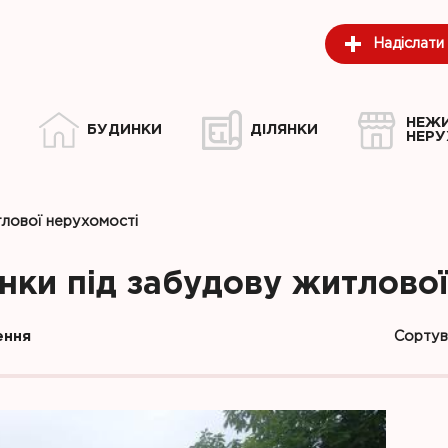
Надіслати
НЕЖ
БУДИНКИ
ДІЛЯНКИ
НЕРУ
тлової нерухомості
нки під забудову житлово
Сорту
ення