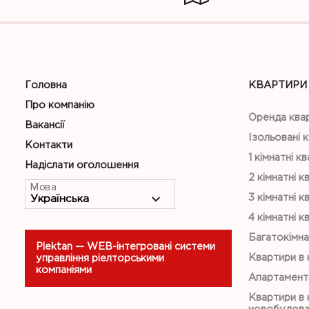
Головна
КВАРТИРИ
Про компанію
Оренда ква
Вакансії
Ізольовані 
Контакти
1 кімнатні к
Надіслати оголошення
2 кімнатні к
Мова
3 кімнатні к
4 кімнатні к
Багатокімна
Plektan
— WEB-інтегровані системи
Квартири в
управління ріелторськими
компаніями
Апартамент
Квартири в 