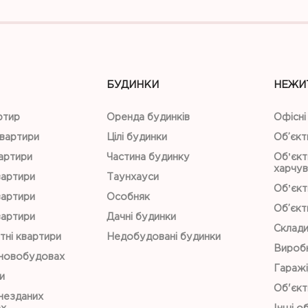
БУДИНКИ
НЕЖИ
ртир
Оренда будинків
Офісні
квартири
Цілі будинки
Об’єкт
вартири
Частина будинку
Обʼєкт
харчув
вартири
Таунхауси
Обʼєкт
вартири
Особняк
Об’єкт
вартири
Дачні будинки
Склад
тні квартири
Недобудовані будинки
Виробн
 новобудовах
Гаражі
и
Об'єкт
незданих