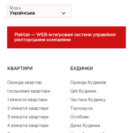
Мова
Plektan
— WEB-інтегровані системи управління
ріелторськими компаніями
КВАРТИРИ
БУДИНКИ
Оренда квартир
Оренда будинків
Ізольовані квартири
Цілі будинки
1 кімнатні квартири
Частина будинку
2 кімнатні квартири
Таунхауси
3 кімнатні квартири
Особняк
4 кімнатні квартири
Дачні будинки