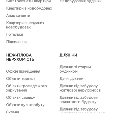
Багатокімнатні квартири
Недобудовані будинки
Квартири в новобудовах
Апартаменти
Квартири в незданих
новобудовах
Готельки
Підселення
НЕЖИТЛОВА
ДІЛЯНКИ
НЕРУХОМІСТЬ
Ділянки зі старим
Офісні приміщення
будинком
Об’єкти торгівлі
Дачні ділянки
Обʼєкти громадського
Ділянки під забудову
харчування
житлової нерухомості
Обʼєкти сервісу
Ділянки під забудову
приватного будинку
Об’єкти культпобуту
Ділянки під забудову
Склади