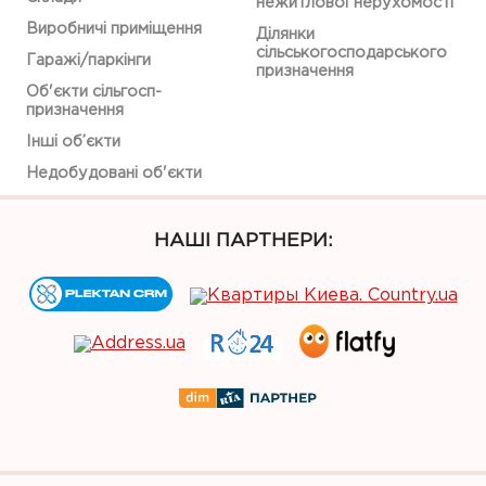
нежитлової нерухомості
Виробничі приміщення
Ділянки
сільськогосподарського
Гаражі/паркінги
призначення
Об'єкти сільгосп-
призначення
Інші об’єкти
Недобудовані об'єкти
НАШІ ПАРТНЕРИ: