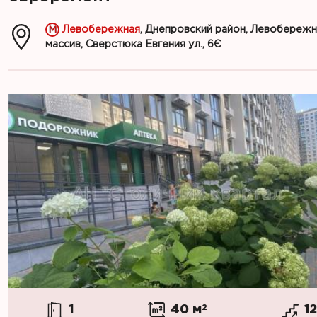
Левобережная
, Днепровский район, Левобереж
массив, Сверстюка Евгения ул., 6Є
1
40 м
2
1