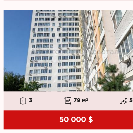
3
79 м
2
5
50 000 $