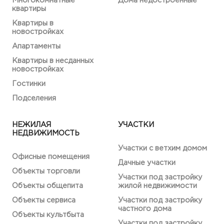
Многокомнатные
Дома недостроенные
квартиры
Квартиры в
новостройках
Апартаменты
Квартиры в несданных
новостройках
Гостинки
Подселения
НЕЖИЛАЯ
УЧАСТКИ
НЕДВИЖИМОСТЬ
Участки с ветхим домом
Офисные помещения
Дачные участки
Объекты торговли
Участки под застройку
Объекты общепита
жилой недвижимости
Объекты сервиса
Участки под застройку
частного дома
Объекты культбыта
Участки под застройку