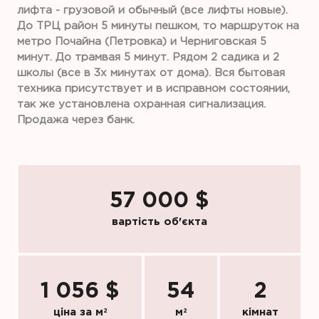
лифта - грузовой и обычный (все лифты новые).
До ТРЦ район 5 минуты пешком, то маршруток на
метро Почайна (Петровка) и Черниговская 5
минут. До трамвая 5 минут. Рядом 2 садика и 2
школы (все в 3х минутах от дома). Вся бытовая
техника присутствует и в исправном состоянии,
так же установлена охранная сигнализация.
Продажа через банк.
57 000 $
вартість об'єкта
1 056 $
54
2
ціна за м
2
м
2
кімнат