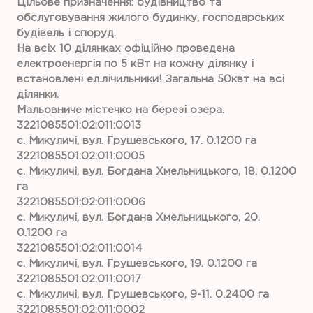
Цільове призначення: будівництво та
обслуговування жилого будинку, господарських
будівель і споруд.
На всіх 10 ділянках офіційно проведена
електроенергія по 5 кВт на кожну ділянку і
встановлені ел.лічильники! Загальна 50квт на всі
ділянки.
Мальовниче містечко на березі озера.
3221085501:02:011:0013
с. Микуличі, вул. Грушевського, 17. 0.1200 га
3221085501:02:011:0005
с. Микуличі, вул. Богдана Хмельницького, 18. 0.1200
га
3221085501:02:011:0006
с. Микуличі, вул. Богдана Хмельницького, 20.
0.1200 га
3221085501:02:011:0014
с. Микуличі, вул. Грушевського, 19. 0.1200 га
3221085501:02:011:0017
с. Микуличі, вул. Грушевського, 9-11. 0.2400 га
3221085501:02:011:0002