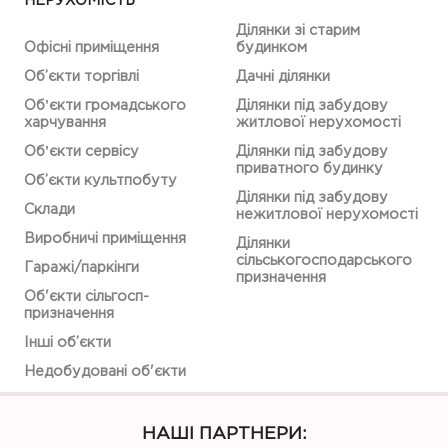
НЕРУХОМІСТЬ
Ділянки зі старим
Офісні приміщення
будинком
Об’єкти торгівлі
Дачні ділянки
Обʼєкти громадського
Ділянки під забудову
харчування
житлової нерухомості
Обʼєкти сервісу
Ділянки під забудову
приватного будинку
Об’єкти культпобуту
Ділянки під забудову
Склади
нежитлової нерухомості
Виробничі приміщення
Ділянки
сільськогосподарського
Гаражі/паркінги
призначення
Об'єкти сільгосп-
призначення
Інші об’єкти
Недобудовані об'єкти
НАШІ ПАРТНЕРИ: