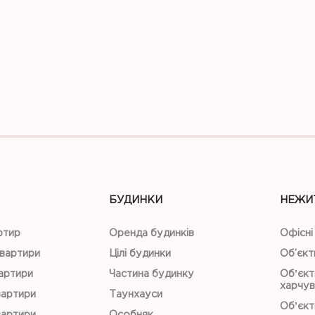
БУДИНКИ
НЕЖИ
ртир
Оренда будинків
Офісні
квартири
Цілі будинки
Об’єкт
вартири
Частина будинку
Обʼєкт
харчув
вартири
Таунхауси
Обʼєкт
вартири
Особняк