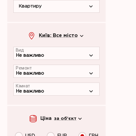
Квартиру
Київ: Все місто
Вид
Ремонт
Кімнат
Ціна
за об’єкт
USD
EUR
ГРН