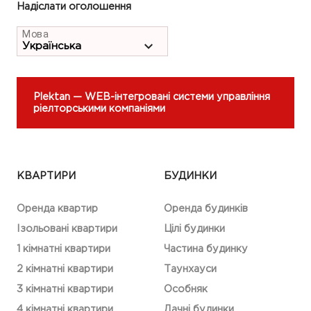
Надіслати оголошення
Мова
Plektan
— WEB-інтегровані системи управління
ріелторськими компаніями
КВАРТИРИ
БУДИНКИ
Оренда квартир
Оренда будинків
Ізольовані квартири
Цілі будинки
1 кімнатні квартири
Частина будинку
2 кімнатні квартири
Таунхауси
3 кімнатні квартири
Особняк
4 кімнатні квартири
Дачні будинки