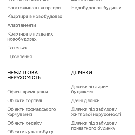
Багатокімнатні квартири
Недобудовані будинки
Квартири в новобудовах
Апартаменти
Квартири в незданих
новобудовах
Готельки
Підселення
НЕЖИТЛОВА
ДІЛЯНКИ
НЕРУХОМІСТЬ
Ділянки зі старим
Офісні приміщення
будинком
Об’єкти торгівлі
Дачні ділянки
Обʼєкти громадського
Ділянки під забудову
харчування
житлової нерухомості
Обʼєкти сервісу
Ділянки під забудову
приватного будинку
Об’єкти культпобуту